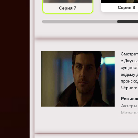
Серия 6
Серия 8
Серия 7
Смотрет
с Джулье
сущност
ведьму 
происхо
Чёрного 
Режисс
Актеры
Митчелл
Смотрит
качестве