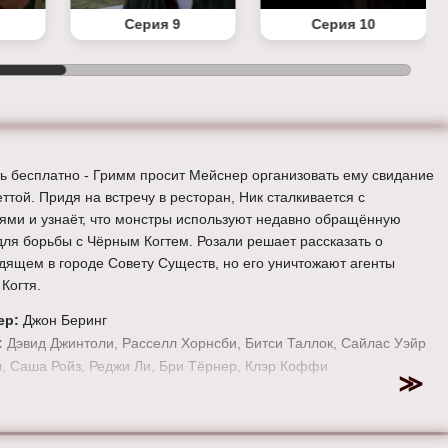
Серия 9
Серия 10
ь бесплатно - Гримм просит Мейснер организовать ему свидание
ттой. Придя на встречу в ресторан, Ник сталкивается с
ями и узнаёт, что монстры используют недавно обращённую
для борьбы с Чёрным Когтем. Розали решает рассказать о
дящем в городе Совету Существ, но его уничтожают агенты
Когтя.
ер:
Джон Беринг
:
Дэвид Джинтоли, Расселл Хорнсби, Битси Таллок, Сайлас Уэйр
, Саша Ройз, Реджи Ли, Бри Тёрнер, Клэр Коффи
е онлайн 5 сезон 7 серию «
Гримм
» бесплатно в хорошем HD
, на телефоне, планшете, пк или телевизоре на сайте tv-grimm.ru.