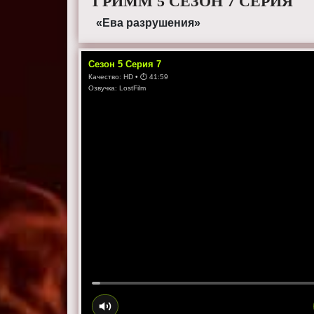
ГРИММ 5 СЕЗОН 7 СЕРИЯ
«Ева разрушения»
Сезон
5
Серия
7
Качество:
HD
• ⏱
41:59
Озвучка:
LostFilm