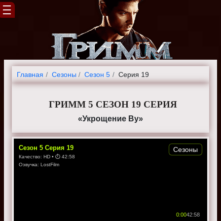
Главная
Cезоны
Сезон 5
Серия 19
ГРИММ 5 СЕЗОН 19 СЕРИЯ
«Укрощение Ву»
Сезон
5
Серия
19
Сезоны
Качество:
HD
• ⏱
42:58
Озвучка:
LostFilm
0:00
42:58