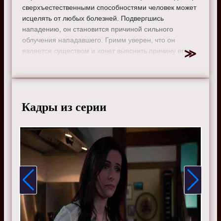
сверхъестественными способностями человек может
исцелять от любых болезней. Подвергшись
нападению, он становится причиной сильного
облучения нападавшего. Гримм уверен, что он
является существом и хочет выяснить причину его
приезда в Портленд. Ник и Джульетта помогают
Алише, сбежавшей от мужа-садиста.
Режиссер:
Аллан Крокер
Актеры:
Дэвид Джинтоли, Расселл Хорнсби, Битси
Кадры из серии
Таллок, Сайлас Уэйр Митчелл, Саша Ройз, Реджи Ли,
Бри Тёрнер, Клэр Коффи
Смотрите онлайн 3 сезон 9 серию «
Гримм
» бесплатно
в хорошем HD качестве, на телефоне, планшете, пк
или телевизоре на сайте tv-grimm.ru.