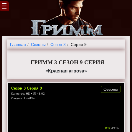
Главная
Cезоны
Сезон 3
Серия 9
ГРИММ 3 СЕЗОН 9 СЕРИЯ
«Красная угроза»
Сезон
3
Серия
9
Сезоны
Качество:
HD
• ⏱
43:02
Озвучка:
LostFilm
0:00
43:02