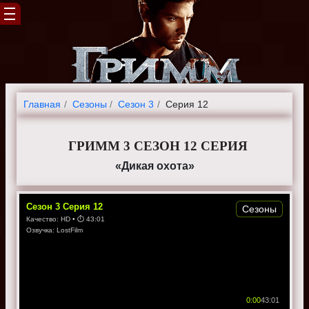
Главная
Cезоны
Сезон 3
Серия 12
ГРИММ 3 СЕЗОН 12 СЕРИЯ
«Дикая охота»
Сезон
3
Серия
12
Сезоны
Качество:
HD
• ⏱
43:01
Озвучка:
LostFilm
0:00
43:01