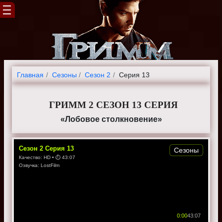
Главная
Cезоны
Сезон 2
Серия 13
ГРИММ 2 СЕЗОН 13 СЕРИЯ
«Лобовое столкновение»
Сезон
2
Серия
13
Сезоны
Качество:
HD
• ⏱
43:07
Озвучка:
LostFilm
0:00
43:07