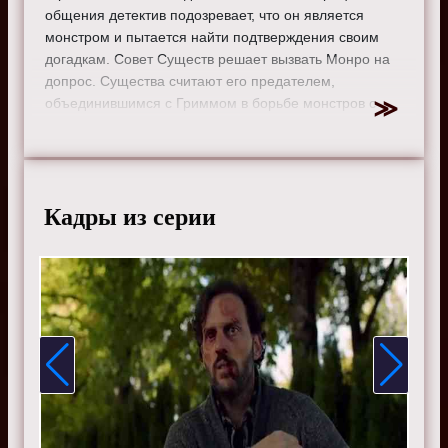
общения детектив подозревает, что он является
монстром и пытается найти подтверждения своим
догадкам. Совет Существ решает вызвать Монро на
допрос. Существа считают его предателем,
объединившимся с Гриммом в борьбе монстров с
охотниками.
Режиссер:
Омар Мадха
Актеры:
Дэвид Джинтоли, Расселл Хорнсби, Битси
Таллок, Сайлас Уэйр Митчелл, Саша Ройз, Реджи Ли,
Кадры из серии
Бри Тёрнер, Клэр Коффи
Смотрите онлайн 1 сезон 9 серию «
Гримм
» бесплатно
в хорошем HD качестве, на телефоне, планшете, пк
или телевизоре на сайте tv-grimm.ru.