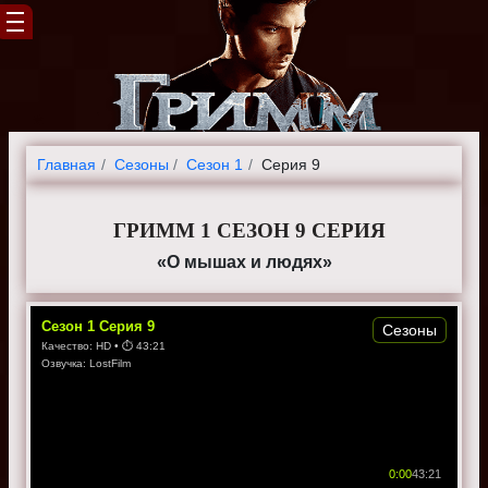
Главная
Cезоны
Сезон 1
Серия 9
ГРИММ 1 СЕЗОН 9 СЕРИЯ
«О мышах и людях»
Сезон
1
Серия
9
Сезоны
Качество:
HD
• ⏱
43:21
Озвучка:
LostFilm
0:00
43:21